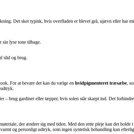
ing. Det sker typisk, hvis overfladen er blevet grå, ujævn eller har mis
r sin lyse tone tilbage.
f slid og brug.
e look. For at bevare det kan du vælge en
hvidpigmenteret træsæbe
, s
 udtryk.
der – brug gardiner eller tæpper, hvis solen står skarpt ind. Det forhind
materiale, der ændrer sig med tiden. Med den rette pleje kan det holde 
 varmt og personligt udtryk, som ingen syntetisk behandling kan efterli