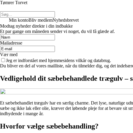
Tømrer Torvet
Min konto
Bliv medlem
Nyhedsbrevet
Modtag nyheder direkte i din indbakke
Et par gange om måneden sender vi noget, du vil få glæde af.
Mailadresse
Vær med
Jeg er indforstået med hjemmesidens vilkår og databrug.
Du bliver en del af vores mailliste, når du tilmelder dig, og det indebæ
Vedligehold dit sæbebehandlede trægulv – s
Et sæbebehandlet trægulv har en særlig charme. Det lyse, naturlige ud
sæbe og ikke lak eller olie, kræver det løbende pleje for at bevare sit 
indbydende i mange år.
Hvorfor vælge sæbebehandling?