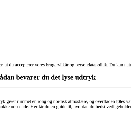
rer, at du accepterer vores brugervilkår og persondatapolitik. Du kan nat
ådan bevarer du det lyse udtryk
tryk giver rummet en rolig og nordisk atmosfære, og overfladen føles v
smukke udseende. Her får du en guide til, hvordan du bedst vedligeholder