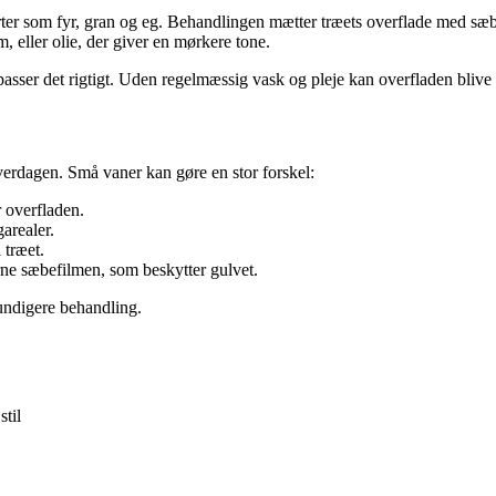
orter som fyr, gran og eg. Behandlingen mætter træets overflade med sæ
m, eller olie, der giver en mørkere tone.
asser det rigtigt. Uden regelmæssig vask og pleje kan overfladen blive 
erdagen. Små vaner kan gøre en stor forskel:
 overfladen.
arealer.
 træet.
erne sæbefilmen, som beskytter gulvet.
undigere behandling.
til