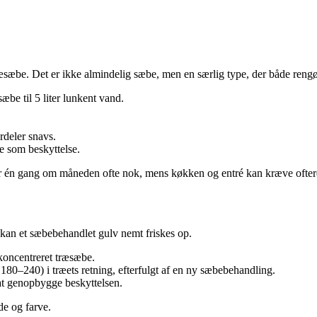
æsæbe. Det er ikke almindelig sæbe, men en særlig type, der både reng
æbe til 5 liter lunkent vand.
ordeler snavs.
e som beskyttelse.
 er én gang om måneden ofte nok, mens køkken og entré kan kræve ofter
s kan et sæbebehandlet gulv nemt friskes op.
 koncentreret træsæbe.
180–240) i træets retning, efterfulgt af en ny sæbebehandling.
t genopbygge beskyttelsen.
de og farve.