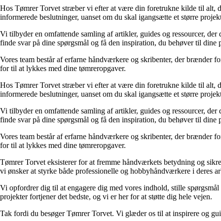
Hos Tømrer Torvet stræber vi efter at være din foretrukne kilde til alt, d
informerede beslutninger, uanset om du skal igangsætte et større projekt
Vi tilbyder en omfattende samling af artikler, guides og ressourcer, der 
finde svar på dine spørgsmål og få den inspiration, du behøver til dine p
Vores team består af erfarne håndværkere og skribenter, der brænder for
for til at lykkes med dine tømreropgaver.
Hos Tømrer Torvet stræber vi efter at være din foretrukne kilde til alt, d
informerede beslutninger, uanset om du skal igangsætte et større projekt
Vi tilbyder en omfattende samling af artikler, guides og ressourcer, der 
finde svar på dine spørgsmål og få den inspiration, du behøver til dine p
Vores team består af erfarne håndværkere og skribenter, der brænder for
for til at lykkes med dine tømreropgaver.
Tømrer Torvet eksisterer for at fremme håndværkets betydning og sikre, a
vi ønsker at styrke både professionelle og hobbyhåndværkere i deres ar
Vi opfordrer dig til at engagere dig med vores indhold, stille spørgsmå
projekter fortjener det bedste, og vi er her for at støtte dig hele vejen.
Tak fordi du besøger Tømrer Torvet. Vi glæder os til at inspirere og gu