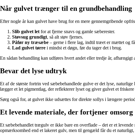
Når gulvet trænger til en grundbehandling
Efter nogle år kan gulvet have brug for en mere gennemgribende opfriskn
Slib gulvet let
for at fjerne snavs og gamle sæberester.
Støvsug grundigt
, så alt støv fjernes.
Påfør ny træsæbe
– gerne i flere lag, indtil træet er mættet og få
Lad gulvet tørre
i mindst et døgn, før du tager det i brug.
En sådan behandling kan udføres hvert andet eller tredje år, afhængigt a
Bevar det lyse udtryk
Et af de største fortrin ved sæbebehandlede gulve er det lyse, naturlig
lægger et let pigmentlag, der reflekterer lyset og giver gulvet et friskere
Sørg også for, at gulvet ikke udsættes for direkte sollys i længere perio
Et levende materiale, der fortjener omsorg
Et sæbebehandlet trægulv er ikke bare en overflade – det er et levende 
opmærksomhed end et lakeret gulv, men til gengæld får du et naturligt,