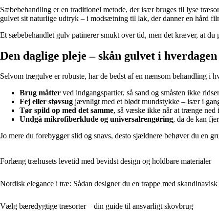
Sæbebehandling er en traditionel metode, der især bruges til lyse træs
gulvet sit naturlige udtryk – i modsætning til lak, der danner en hård fil
Et sæbebehandlet gulv patinerer smukt over tid, men det kræver, at du p
Den daglige pleje – skån gulvet i hverdagen
Selvom trægulve er robuste, har de bedst af en nænsom behandling i hv
Brug måtter
ved indgangspartier, så sand og småsten ikke ridser
Fej eller støvsug
jævnligt med et blødt mundstykke – især i gang
Tør spild op med det samme
, så væske ikke når at trænge ned i
Undgå mikrofiberklude og universalrengøring
, da de kan fj
Jo mere du forebygger slid og snavs, desto sjældnere behøver du en gr
Forlæng træhusets levetid med bevidst design og holdbare materialer
Nordisk elegance i træ: Sådan designer du en trappe med skandinavisk s
Vælg bæredygtige træsorter – din guide til ansvarligt skovbrug