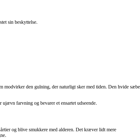
tet sin beskyttelse.
om modvirker den gulning, der naturligt sker med tiden. Den hvide sæbe
rer ujævn farvning og bevarer et ensartet udseende.
i årtier og blive smukkere med alderen. Det kræver lidt mere
gne.