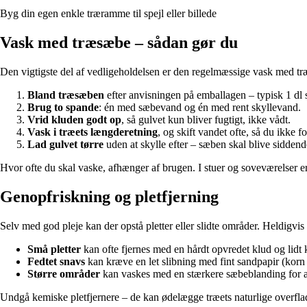
Byg din egen enkle træramme til spejl eller billede
Vask med træsæbe – sådan gør du
Den vigtigste del af vedligeholdelsen er den regelmæssige vask med tr
Bland træsæben
efter anvisningen på emballagen – typisk 1 dl s
Brug to spande
: én med sæbevand og én med rent skyllevand.
Vrid kluden godt op
, så gulvet kun bliver fugtigt, ikke vådt.
Vask i træets længderetning
, og skift vandet ofte, så du ikke f
Lad gulvet tørre
uden at skylle efter – sæben skal blive siddend
Hvor ofte du skal vaske, afhænger af brugen. I stuer og soveværelser
Genopfriskning og pletfjerning
Selv med god pleje kan der opstå pletter eller slidte områder. Heldigvi
Små pletter
kan ofte fjernes med en hårdt opvredet klud og lidt
Fedtet snavs
kan kræve en let slibning med fint sandpapir (korn 
Større områder
kan vaskes med en stærkere sæbeblanding for a
Undgå kemiske pletfjernere – de kan ødelægge træets naturlige overfla