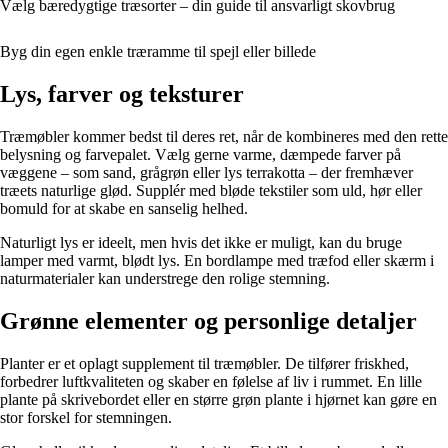
Vælg bæredygtige træsorter – din guide til ansvarligt skovbrug
Byg din egen enkle træramme til spejl eller billede
Lys, farver og teksturer
Træmøbler kommer bedst til deres ret, når de kombineres med den rette
belysning og farvepalet. Vælg gerne varme, dæmpede farver på
væggene – som sand, grågrøn eller lys terrakotta – der fremhæver
træets naturlige glød. Supplér med bløde tekstiler som uld, hør eller
bomuld for at skabe en sanselig helhed.
Naturligt lys er ideelt, men hvis det ikke er muligt, kan du bruge
lamper med varmt, blødt lys. En bordlampe med træfod eller skærm i
naturmaterialer kan understrege den rolige stemning.
Grønne elementer og personlige detaljer
Planter er et oplagt supplement til træmøbler. De tilfører friskhed,
forbedrer luftkvaliteten og skaber en følelse af liv i rummet. En lille
plante på skrivebordet eller en større grøn plante i hjørnet kan gøre en
stor forskel for stemningen.