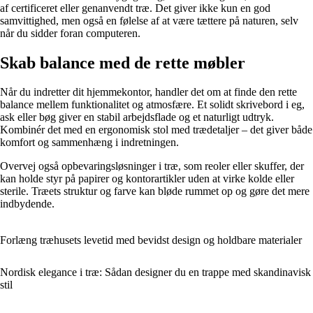
af certificeret eller genanvendt træ. Det giver ikke kun en god
samvittighed, men også en følelse af at være tættere på naturen, selv
når du sidder foran computeren.
Skab balance med de rette møbler
Når du indretter dit hjemmekontor, handler det om at finde den rette
balance mellem funktionalitet og atmosfære. Et solidt skrivebord i eg,
ask eller bøg giver en stabil arbejdsflade og et naturligt udtryk.
Kombinér det med en ergonomisk stol med trædetaljer – det giver både
komfort og sammenhæng i indretningen.
Overvej også opbevaringsløsninger i træ, som reoler eller skuffer, der
kan holde styr på papirer og kontorartikler uden at virke kolde eller
sterile. Træets struktur og farve kan bløde rummet op og gøre det mere
indbydende.
Forlæng træhusets levetid med bevidst design og holdbare materialer
Nordisk elegance i træ: Sådan designer du en trappe med skandinavisk
stil