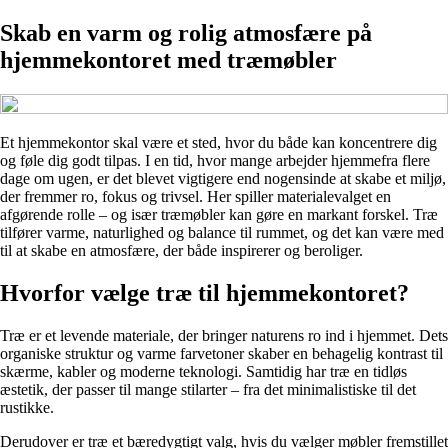
Skab en varm og rolig atmosfære på
hjemmekontoret med træmøbler
Et hjemmekontor skal være et sted, hvor du både kan koncentrere dig
og føle dig godt tilpas. I en tid, hvor mange arbejder hjemmefra flere
dage om ugen, er det blevet vigtigere end nogensinde at skabe et miljø,
der fremmer ro, fokus og trivsel. Her spiller materialevalget en
afgørende rolle – og især træmøbler kan gøre en markant forskel. Træ
tilfører varme, naturlighed og balance til rummet, og det kan være med
til at skabe en atmosfære, der både inspirerer og beroliger.
Hvorfor vælge træ til hjemmekontoret?
Træ er et levende materiale, der bringer naturens ro ind i hjemmet. Dets
organiske struktur og varme farvetoner skaber en behagelig kontrast til
skærme, kabler og moderne teknologi. Samtidig har træ en tidløs
æstetik, der passer til mange stilarter – fra det minimalistiske til det
rustikke.
Derudover er træ et bæredygtigt valg, hvis du vælger møbler fremstillet