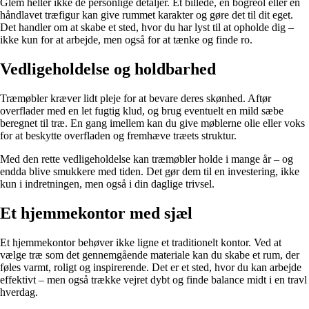
Glem heller ikke de personlige detaljer. Et billede, en bogreol eller en
håndlavet træfigur kan give rummet karakter og gøre det til dit eget.
Det handler om at skabe et sted, hvor du har lyst til at opholde dig –
ikke kun for at arbejde, men også for at tænke og finde ro.
Vedligeholdelse og holdbarhed
Træmøbler kræver lidt pleje for at bevare deres skønhed. Aftør
overflader med en let fugtig klud, og brug eventuelt en mild sæbe
beregnet til træ. En gang imellem kan du give møblerne olie eller voks
for at beskytte overfladen og fremhæve træets struktur.
Med den rette vedligeholdelse kan træmøbler holde i mange år – og
endda blive smukkere med tiden. Det gør dem til en investering, ikke
kun i indretningen, men også i din daglige trivsel.
Et hjemmekontor med sjæl
Et hjemmekontor behøver ikke ligne et traditionelt kontor. Ved at
vælge træ som det gennemgående materiale kan du skabe et rum, der
føles varmt, roligt og inspirerende. Det er et sted, hvor du kan arbejde
effektivt – men også trække vejret dybt og finde balance midt i en travl
hverdag.