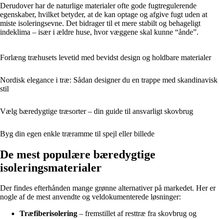
Derudover har de naturlige materialer ofte gode fugtregulerende
egenskaber, hvilket betyder, at de kan optage og afgive fugt uden at
miste isoleringsevne. Det bidrager til et mere stabilt og behageligt
indeklima – især i ældre huse, hvor væggene skal kunne “ånde”.
Forlæng træhusets levetid med bevidst design og holdbare materialer
Nordisk elegance i træ: Sådan designer du en trappe med skandinavisk
stil
Vælg bæredygtige træsorter – din guide til ansvarligt skovbrug
Byg din egen enkle træramme til spejl eller billede
De mest populære bæredygtige
isoleringsmaterialer
Der findes efterhånden mange grønne alternativer på markedet. Her er
nogle af de mest anvendte og veldokumenterede løsninger:
Træfiberisolering
– fremstillet af resttræ fra skovbrug og