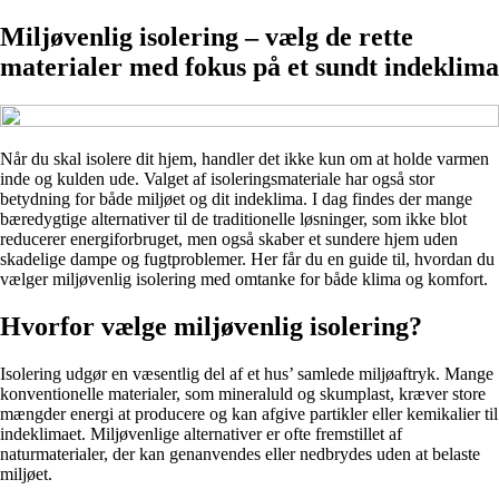
Miljøvenlig isolering – vælg de rette
materialer med fokus på et sundt indeklima
Når du skal isolere dit hjem, handler det ikke kun om at holde varmen
inde og kulden ude. Valget af isoleringsmateriale har også stor
betydning for både miljøet og dit indeklima. I dag findes der mange
bæredygtige alternativer til de traditionelle løsninger, som ikke blot
reducerer energiforbruget, men også skaber et sundere hjem uden
skadelige dampe og fugtproblemer. Her får du en guide til, hvordan du
vælger miljøvenlig isolering med omtanke for både klima og komfort.
Hvorfor vælge miljøvenlig isolering?
Isolering udgør en væsentlig del af et hus’ samlede miljøaftryk. Mange
konventionelle materialer, som mineraluld og skumplast, kræver store
mængder energi at producere og kan afgive partikler eller kemikalier til
indeklimaet. Miljøvenlige alternativer er ofte fremstillet af
naturmaterialer, der kan genanvendes eller nedbrydes uden at belaste
miljøet.