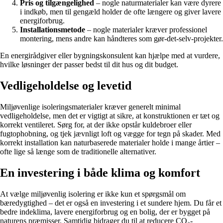
Pris og tilgængelighed
– nogle naturmaterialer kan være dyrere
i indkøb, men til gengæld holder de ofte længere og giver lavere
energiforbrug.
Installationsmetode
– nogle materialer kræver professionel
montering, mens andre kan håndteres som gør-det-selv-projekter.
En energirådgiver eller bygningskonsulent kan hjælpe med at vurdere,
hvilke løsninger der passer bedst til dit hus og dit budget.
Vedligeholdelse og levetid
Miljøvenlige isoleringsmaterialer kræver generelt minimal
vedligeholdelse, men det er vigtigt at sikre, at konstruktionen er tæt og
korrekt ventileret. Sørg for, at der ikke opstår kuldebroer eller
fugtophobning, og tjek jævnligt loft og vægge for tegn på skader. Med
korrekt installation kan naturbaserede materialer holde i mange årtier –
ofte lige så længe som de traditionelle alternativer.
En investering i både klima og komfort
At vælge miljøvenlig isolering er ikke kun et spørgsmål om
bæredygtighed – det er også en investering i et sundere hjem. Du får et
bedre indeklima, lavere energiforbrug og en bolig, der er bygget på
naturens præmisser. Samtidig bidrager du til at reducere CO₂-