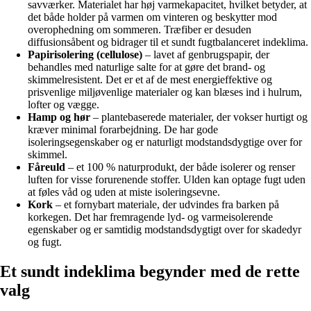
savværker. Materialet har høj varmekapacitet, hvilket betyder, at
det både holder på varmen om vinteren og beskytter mod
overophedning om sommeren. Træfiber er desuden
diffusionsåbent og bidrager til et sundt fugtbalanceret indeklima.
Papirisolering (cellulose)
– lavet af genbrugspapir, der
behandles med naturlige salte for at gøre det brand- og
skimmelresistent. Det er et af de mest energieffektive og
prisvenlige miljøvenlige materialer og kan blæses ind i hulrum,
lofter og vægge.
Hamp og hør
– plantebaserede materialer, der vokser hurtigt og
kræver minimal forarbejdning. De har gode
isoleringsegenskaber og er naturligt modstandsdygtige over for
skimmel.
Fåreuld
– et 100 % naturprodukt, der både isolerer og renser
luften for visse forurenende stoffer. Ulden kan optage fugt uden
at føles våd og uden at miste isoleringsevne.
Kork
– et fornybart materiale, der udvindes fra barken på
korkegen. Det har fremragende lyd- og varmeisolerende
egenskaber og er samtidig modstandsdygtigt over for skadedyr
og fugt.
Et sundt indeklima begynder med de rette
valg