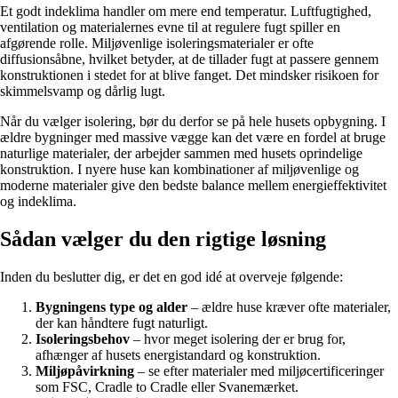
Et godt indeklima handler om mere end temperatur. Luftfugtighed,
ventilation og materialernes evne til at regulere fugt spiller en
afgørende rolle. Miljøvenlige isoleringsmaterialer er ofte
diffusionsåbne, hvilket betyder, at de tillader fugt at passere gennem
konstruktionen i stedet for at blive fanget. Det mindsker risikoen for
skimmelsvamp og dårlig lugt.
Når du vælger isolering, bør du derfor se på hele husets opbygning. I
ældre bygninger med massive vægge kan det være en fordel at bruge
naturlige materialer, der arbejder sammen med husets oprindelige
konstruktion. I nyere huse kan kombinationer af miljøvenlige og
moderne materialer give den bedste balance mellem energieffektivitet
og indeklima.
Sådan vælger du den rigtige løsning
Inden du beslutter dig, er det en god idé at overveje følgende:
Bygningens type og alder
– ældre huse kræver ofte materialer,
der kan håndtere fugt naturligt.
Isoleringsbehov
– hvor meget isolering der er brug for,
afhænger af husets energistandard og konstruktion.
Miljøpåvirkning
– se efter materialer med miljøcertificeringer
som FSC, Cradle to Cradle eller Svanemærket.