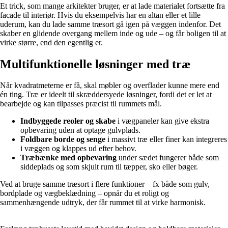
Et trick, som mange arkitekter bruger, er at lade materialet fortsætte fra
facade til interiør. Hvis du eksempelvis har en altan eller et lille
uderum, kan du lade samme træsort gå igen på væggen indenfor. Det
skaber en glidende overgang mellem inde og ude – og får boligen til at
virke større, end den egentlig er.
Multifunktionelle løsninger med træ
Når kvadratmeterne er få, skal møbler og overflader kunne mere end
én ting. Træ er ideelt til skræddersyede løsninger, fordi det er let at
bearbejde og kan tilpasses præcist til rummets mål.
Indbyggede reoler og skabe
i vægpaneler kan give ekstra
opbevaring uden at optage gulvplads.
Foldbare borde og senge
i massivt træ eller finer kan integreres
i væggen og klappes ud efter behov.
Træbænke med opbevaring
under sædet fungerer både som
siddeplads og som skjult rum til tæpper, sko eller bøger.
Ved at bruge samme træsort i flere funktioner – fx både som gulv,
bordplade og vægbeklædning – opnår du et roligt og
sammenhængende udtryk, der får rummet til at virke harmonisk.