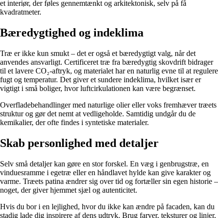
et interiør, der føles gennemtænkt og arkitektonisk, selv på få
kvadratmeter.
Bæredygtighed og indeklima
Træ er ikke kun smukt – det er også et bæredygtigt valg, når det
anvendes ansvarligt. Certificeret træ fra bæredygtig skovdrift bidrager
til et lavere CO₂-aftryk, og materialet har en naturlig evne til at regulere
fugt og temperatur. Det giver et sundere indeklima, hvilket især er
vigtigt i små boliger, hvor luftcirkulationen kan være begrænset.
Overfladebehandlinger med naturlige olier eller voks fremhæver træets
struktur og gør det nemt at vedligeholde. Samtidig undgår du de
kemikalier, der ofte findes i syntetiske materialer.
Skab personlighed med detaljer
Selv små detaljer kan gøre en stor forskel. En væg i genbrugstræ, en
vinduesramme i egetræ eller en håndlavet hylde kan give karakter og
varme. Træets patina ændrer sig over tid og fortæller sin egen historie –
noget, der giver hjemmet sjæl og autenticitet.
Hvis du bor i en lejlighed, hvor du ikke kan ændre på facaden, kan du
stadig lade dig inspirere af dens udtryk. Brug farver, teksturer og linjer,