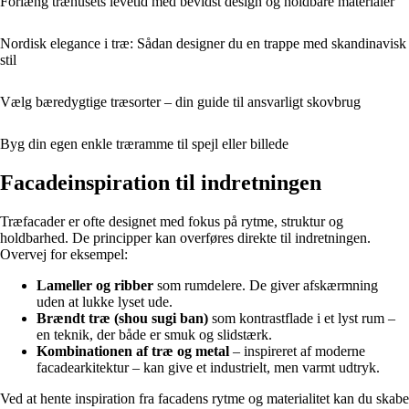
Forlæng træhusets levetid med bevidst design og holdbare materialer
Nordisk elegance i træ: Sådan designer du en trappe med skandinavisk
stil
Vælg bæredygtige træsorter – din guide til ansvarligt skovbrug
Byg din egen enkle træramme til spejl eller billede
Facadeinspiration til indretningen
Træfacader er ofte designet med fokus på rytme, struktur og
holdbarhed. De principper kan overføres direkte til indretningen.
Overvej for eksempel:
Lameller og ribber
som rumdelere. De giver afskærmning
uden at lukke lyset ude.
Brændt træ (shou sugi ban)
som kontrastflade i et lyst rum –
en teknik, der både er smuk og slidstærk.
Kombinationen af træ og metal
– inspireret af moderne
facadearkitektur – kan give et industrielt, men varmt udtryk.
Ved at hente inspiration fra facadens rytme og materialitet kan du skabe