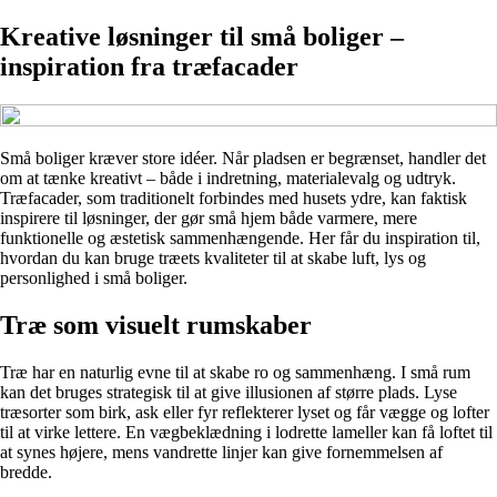
Kreative løsninger til små boliger –
inspiration fra træfacader
Små boliger kræver store idéer. Når pladsen er begrænset, handler det
om at tænke kreativt – både i indretning, materialevalg og udtryk.
Træfacader, som traditionelt forbindes med husets ydre, kan faktisk
inspirere til løsninger, der gør små hjem både varmere, mere
funktionelle og æstetisk sammenhængende. Her får du inspiration til,
hvordan du kan bruge træets kvaliteter til at skabe luft, lys og
personlighed i små boliger.
Træ som visuelt rumskaber
Træ har en naturlig evne til at skabe ro og sammenhæng. I små rum
kan det bruges strategisk til at give illusionen af større plads. Lyse
træsorter som birk, ask eller fyr reflekterer lyset og får vægge og lofter
til at virke lettere. En vægbeklædning i lodrette lameller kan få loftet til
at synes højere, mens vandrette linjer kan give fornemmelsen af
bredde.