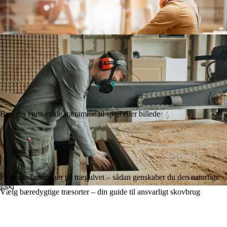
Byg din egen enkle træramme til spejl eller billede
Nordisk elegance i træ: Sådan designer du en trappe med skandinavisk
stil
Fjern misfarvninger på trægulvet – sådan genskaber du den naturlige
glød
Vælg bæredygtige træsorter – din guide til ansvarligt skovbrug