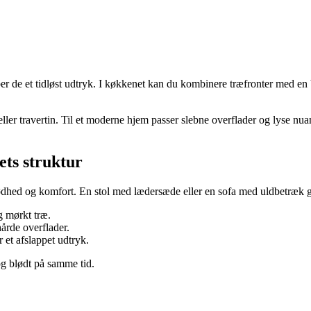
r de et tidløst udtryk. I køkkenet kan du kombinere træfronter med en b
ller travertin. Til et moderne hjem passer slebne overflader og lyse nua
ets struktur
 blødhed og komfort. En stol med lædersæde eller en sofa med uldbetræk 
og mørkt træ.
årde overflader.
r et afslappet udtryk.
og blødt på samme tid.