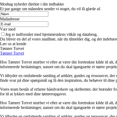
Modtag nyheder direkte i din indbakke
Et par gange om måneden sender vi noget, du vil få glæde af.
Mailadresse
Vær med
Jeg er indforstået med hjemmesidens vilkår og databrug.
Du bliver en del af vores mailliste, når du tilmelder dig, og det indebæ
Lær os at kende
Tømrer Torvet
Tømrer Torvet
Hos Tømrer Torvet stræber vi efter at være din foretrukne kilde til alt, d
informerede beslutninger, uanset om du skal igangsætte et større projekt
Vi tilbyder en omfattende samling af artikler, guides og ressourcer, der 
finde svar på dine spørgsmål og få den inspiration, du behøver til dine p
Vores team består af erfarne håndværkere og skribenter, der brænder for
for til at lykkes med dine tømreropgaver.
Hos Tømrer Torvet stræber vi efter at være din foretrukne kilde til alt, d
informerede beslutninger, uanset om du skal igangsætte et større projekt
Vi tilbyder en omfattende samling af artikler, guides og ressourcer, der 