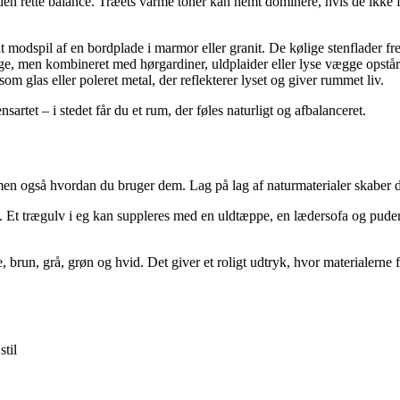
den rette balance. Træets varme toner kan nemt dominere, hvis de ikke få
ant modspil af en bordplade i marmor eller granit. De kølige stenflader 
nge, men kombineret med hørgardiner, uldplaider eller lyse vægge opstår
r som glas eller poleret metal, der reflekterer lyset og giver rummet liv.
artet – i stedet får du et rum, der føles naturligt og afbalanceret.
en også hvordan du bruger dem. Lag på lag af naturmaterialer skaber d
a. Et trægulv i eg kan suppleres med en uldtæppe, en lædersofa og puder 
 brun, grå, grøn og hvid. Det giver et roligt udtryk, hvor materialerne får
til