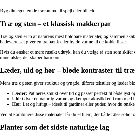
Byg din egen enkle træramme til spejl eller billede
Træ og sten – et klassisk makkerpar
Træ og sten er to af naturens mest holdbare materialer, og sammen skabe
badeværelset giver en træbænk eller hylde varme til de kolde fliser.
Hvis du ønsker et mere rustikt udtryk, kan du vælge rå sten som skifer e
mineralske, der skaber harmoni.
Læder, uld og hør – bløde kontraster til træ
Mens træ og sten giver struktur og tyngde, tilfører tekstiler og læder
Læder
: Patineres smukt over tid og passer perfekt til både lyst 
Uld
: Giver en naturlig varme og dæmper akustikken i rum med h
Hør
: Let og luftigt – ideelt til gardiner eller puder, hvor du ønske
Ved at kombinere disse materialer får du et hjem, der både føles solidt 
Planter som det sidste naturlige lag