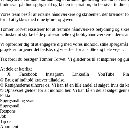
finde svar på dine spørgsmål og få den inspiration, du behøver til dine p
Vores team består af erfarne håndværkere og skribenter, der brænder for
for til at lykkes med dine tømreropgaver.
Tømrer Torvet eksisterer for at fremme håndværkets betydning og sikre, a
vi ønsker at styrke både professionelle og hobbyhåndværkere i deres ar
Vi opfordrer dig til at engagere dig med vores indhold, stille spørgsmå
projekter fortjener det bedste, og vi er her for at støtte dig hele vejen.
Tak fordi du besøger Tømrer Torvet. Vi glæder os til at inspirere og gu
At dele er kærligt
X
Facebook
Instagram
LinkedIn
YouTube
Pin
© Brug af indhold kræver tilladelse.
© Rettighederne tilhører os. Vi kan få en lille andel af salget, hvis du
© Ophavsret gælder for alt indhold her. Vi kan få en del af salget genne
Fakta
Spørgsmål og svar
Spørgsmål
Respons
Job
Tip os
Abonnent