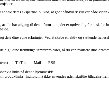
rojekter.
 at dele deres ekspertise. Vi ved, at godt håndværk kræver både viden o
t alle har adgang til den information, der er nødvendig for at skabe hol
bejde.
l og dele dine egne erfaringer. Ved at skabe en aktiv og støttende fæll
ide dig i dine fremtidige tømrerprojekter, så du kan realisere dine drøm
terest
TikTok
Mail
RSS
 køber via links på denne hjemmeside.
m produktlinks. Indhold må ikke anvendes uden skriftlig tilladelse fra r