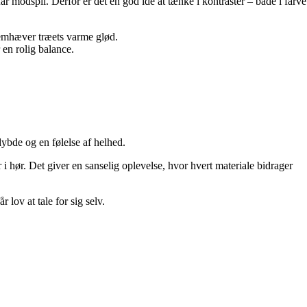
r modspil. Derfor er det en god idé at tænke i kontraster – både i farve
fremhæver træets varme glød.
 en rolig balance.
ybde og en følelse af helhed.
i hør. Det giver en sanselig oplevelse, hvor hvert materiale bidrager
 lov at tale for sig selv.