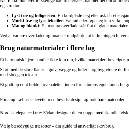
Når du kombinerer forskellige naturmaterialer, handler det om at finde 
og struktur.
Lyst træ og kølige sten
: En bordplade i eg eller ask får et eleg
Mørkt træ og lyse tekstiler
: Valnød eller røget eg kan virke tu
Mat og blankt
: En mat træoverflade står flot til glatte materiale
Ved at variere overflader og nuancer undgår du, at indretningen bliver ens
Brug naturmaterialer i flere lag
Et harmonisk hjem handler ikke kun om, hvilke materialer du vælger, m
Start med de store flader – gulv, vægge og lofter – og byg videre derfr
med sin egen tekstur.
Et godt tip er at holde farvepaletten inden for naturens egne toner: beige,
Forlæng træhusets levetid med bevidst design og holdbare materialer
Nordisk elegance i træ: Sådan designer du en trappe med skandinavisk s
Vælg bæredygtige træsorter – din guide til ansvarligt skovbrug