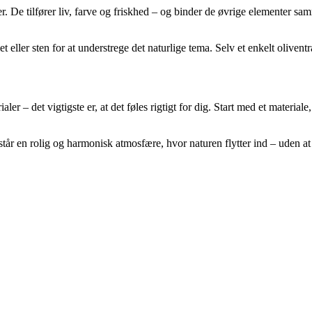
. De tilfører liv, farve og friskhed – og binder de øvrige elementer s
et eller sten for at understrege det naturlige tema. Selv et enkelt oliven
ler – det vigtigste er, at det føles rigtigt for dig. Start med et materia
tår en rolig og harmonisk atmosfære, hvor naturen flytter ind – uden at